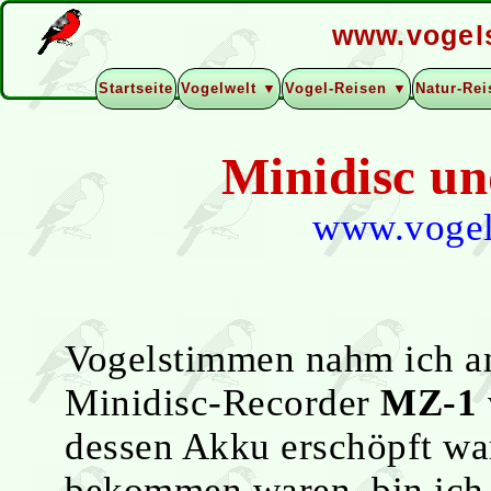
www.vogel
Startseite
Vogelwelt ▼
Vogel-Reisen ▼
Natur-Re
Minidisc u
www.vogel
Vogelstimmen nahm ich an
Minidisc-Recorder
MZ-1
dessen Akku erschöpft wa
bekommen waren, bin ich