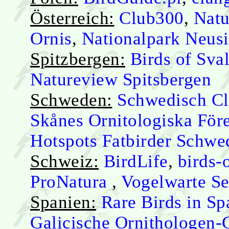
Österreich:
Club300
,
Natu
Ornis
,
Nationalpark Neusi
Spitzbergen:
Birds of Sva
Natureview Spitsbergen
Schweden:
Schwedisch C
Skånes Ornitologiska För
Hotspots
Fatbirder Schwe
Schweiz:
BirdLife
,
birds-
ProNatura
,
Vogelwarte S
Spanien:
Rare Birds in Sp
Galicische Ornithologen-G