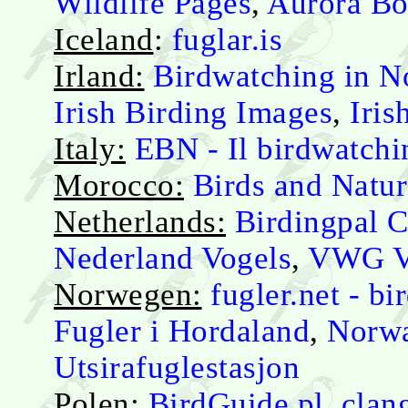
Wildlife Pages
,
Aurora Bor
Iceland
:
fuglar.is
Irland:
Birdwatching in No
Irish Birding Images
,
Iris
Italy:
EBN - Il birdwatchi
Morocco:
Birds and Natur
Netherlands:
Birdingpal C
Nederland Vogels
,
VWG Vl
Norwegen:
fugler.net - b
Fugler i Hordaland
,
Norwa
Utsirafuglestasjon
Polen:
BirdGuide.pl
,
clan