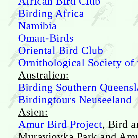
African Bird Club
Birding Africa
Namibia
Oman-Birds
Oriental Bird Club
Ornithological Society of
Australien:
Birding Southern Queens
Birdingtours Neuseeland
Asien:
Amur Bird Project
, Bird 
Muraviovka Park and Amu