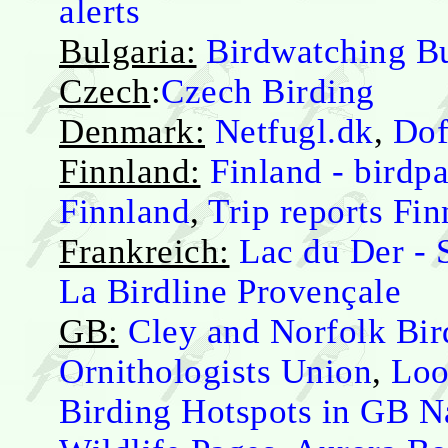
alerts
Bulgaria:
Birdwatching Bu
Czech
:
Czech Birding
Denmark:
Netfugl.dk
,
Dof
Finnland:
Finland - birdp
Finnland
,
Trip reports Fi
Frankreich:
Lac du Der - 
La Birdline Provençale
GB:
Cley and Norfolk Bir
Ornithologists Union
,
Loo
Birding Hotspots in GB
N