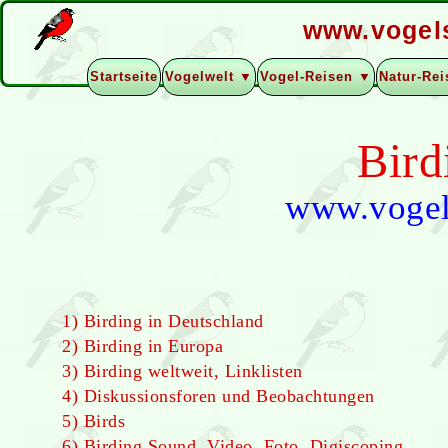
www.vogel
Startseite
Vogelwelt ▼
Vogel-Reisen ▼
Natur-Re
Bird
www.vogel
1) Birding in Deutschland
2) Birding in Europa
3) Birding weltweit, Linklisten
4) Diskussionsforen und Beobachtungen
5) Birds
6) Birding Sound, Video, Foto, Digiscoping