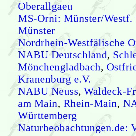
Oberallgaeu
MS-Orni: Münster/Westf
Münster
Nordrhein-Westfälische Or
NABU Deutschland
,
Schl
Mönchengladbach
,
Ostfri
Kranenburg e.V.
NABU Neuss
,
Waldeck-Fr
am Main
,
Rhein-Main
,
NA
Württemberg
Naturbeobachtungen.de: 