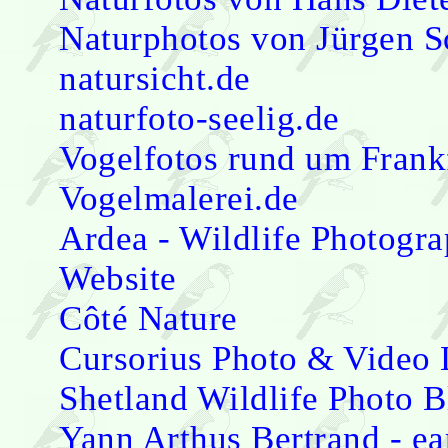
Naturphotos von Jürgen S
natursicht.de
naturfoto-seelig.de
Vogelfotos rund um Frank
Vogelmalerei.de
Ardea - Wildlife Photograp
Website
Côté Nature
Cursorius Photo & Video 
Shetland Wildlife Photo B
Yann Arthus Bertrand - ea