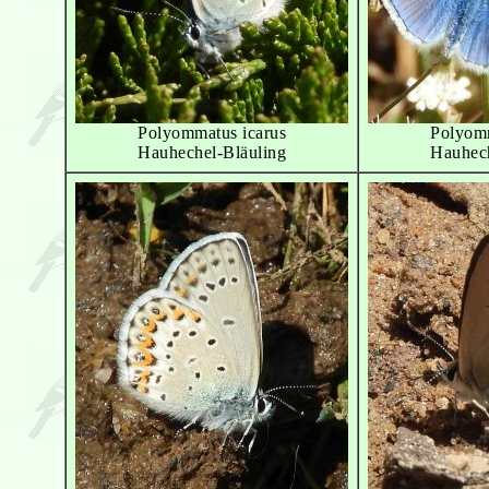
Polyommatus icarus
Polyomm
Hauhechel-Bläuling
Hauhech