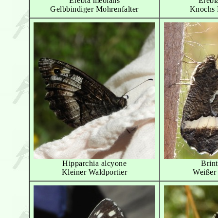
Erebia meolans
Erebi
Gelbbindiger Mohrenfalter
Knochs 
Hipparchia alcyone
Brint
Kleiner Waldportier
Weißer 