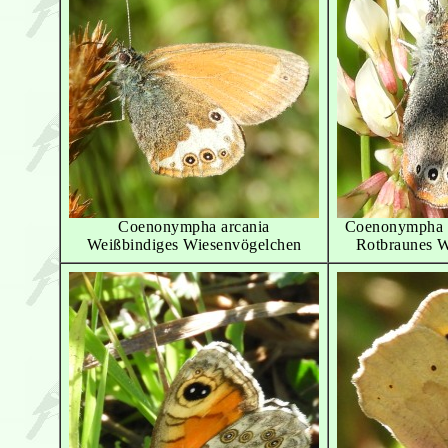
Coenonympha arcania
Coenonympha g
Weißbindiges Wiesenvögelchen
Rotbraunes W