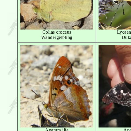
Colias croceus
Lycaen
Wandergelbling
Duka
Apatura ilia
Apa