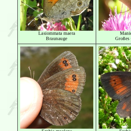
Lasiommata maera
Manio
Braunauge
Großes