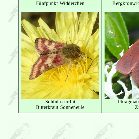
Fünfpunkt-Widderchen
Bergkronwi
Schinia cardui
Phragmato
Bitterkraut-Sonneneule
Z