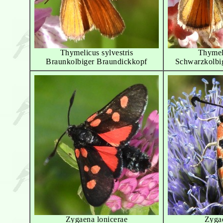
Thymelicus sylvestris
Thymeli
Braunkolbiger Braundickkopf
Schwarzkolbi
Zygaena lonicerae
Zygae