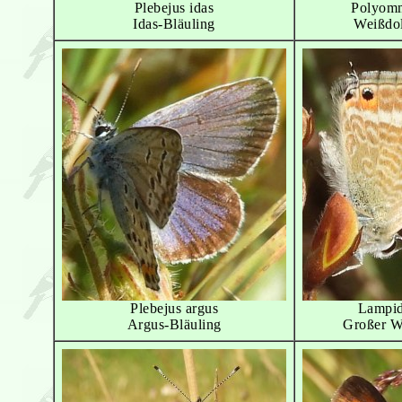
Plebejus idas
Polyom
Idas-Bläuling
Weißdol
Plebejus argus
Lampid
Argus-Bläuling
Großer W