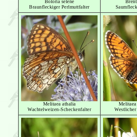
Boloria selene
Brent
Braunfleckiger Perlmuttfalter
Saumfleck-
Melitaea athalia
Melitaea
Wachtelweizen-Scheckenfalter
Westlicher