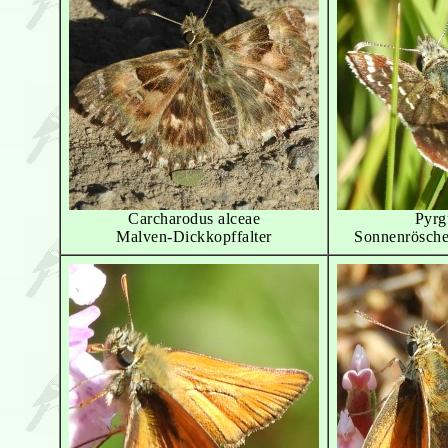
Carcharodus alceae
Pyrg
Malven-Dickkopffalter
Sonnenrösche