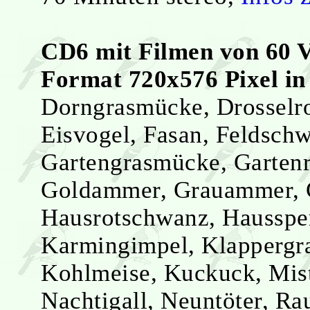
CD6 mit Filmen von 60 Vö
Format 720x576 Pixel i
Dorngrasmücke, Drosselro
Eisvogel, Fasan, Feldschwi
Gartengrasmücke, Gartenro
Goldammer, Grauammer, G
Hausrotschwanz, Haussper
Karmingimpel, Klappergra
Kohlmeise, Kuckuck, Mis
Nachtigall, Neuntöter, R