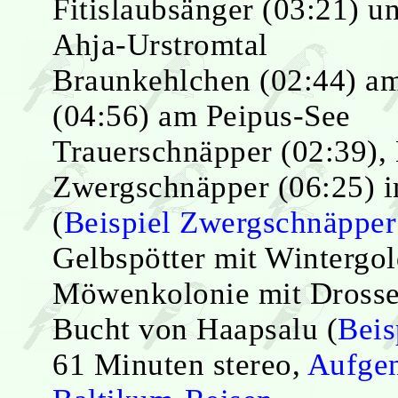
Fitislaubsänger (03:21) u
Ahja-Urstromtal
Braunkehlchen (02:44) am
(04:56) am Peipus-See
Trauerschnäpper (02:39),
Zwergschnäpper (06:25) i
(
Beispiel Zwergschnäpper
Gelbspötter mit Wintergo
Möwenkolonie mit Drossel
Bucht von Haapsalu (
Beis
61 Minuten stereo,
Aufgen