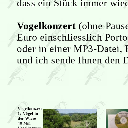
dass ein Stück immer wied
Vogelkonzert
(ohne Pause
Euro einschliesslich Port
oder in einer MP3-Datei, 
und ich sende Ihnen den 
Vogelkonzert
1: Vögel in
der Wiese
48 Min.