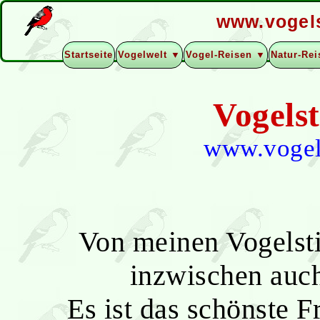
www.vogel
Startseite
Vogelwelt ▼
Vogel-Reisen ▼
Natur-Re
Vogels
www.vogel
Von meinen Vogels
inzwischen auc
Es ist das schönste F