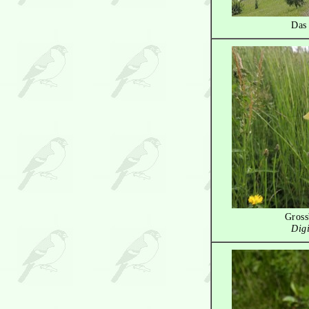
Das
Gross
Digi