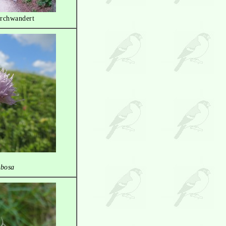
urchwandert
obosa