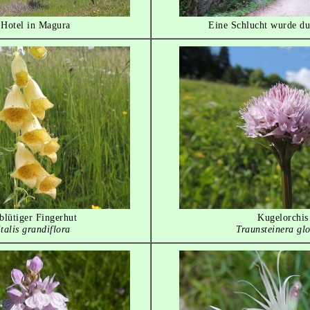
 Hotel in Magura
Eine Schlucht wurde d
blütiger Fingerhut
Kugelorchis
talis grandiflora
Traunsteinera gl