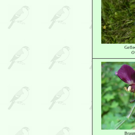
Gefle
O
Braun