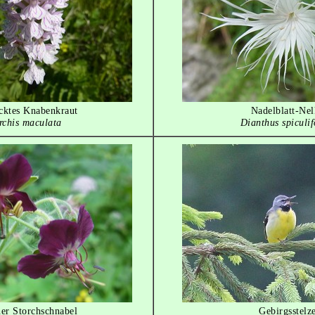
cktes Knabenkraut
Nadelblatt-Nel
rchis maculata
Dianthus spiculif
er Storchschnabel
Gebirgsstelz