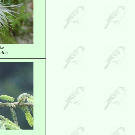
ke
olius
e