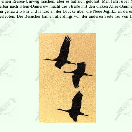
einen Riesen-Umweg machen, aber es hat sich gelohnt. Man fährt über N
lbar nach Klein-Damerow macht die Straße mit den dicken Allee-Bäumen
an genau 2,5 km und landet an der Brücke über die Neue Jeglitz, an der
erlebten. Die Besucher kamen allerdings von der anderen Seite her von 