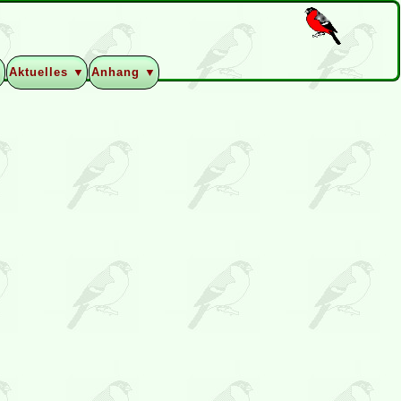
▼
Aktuelles ▼
Anhang ▼