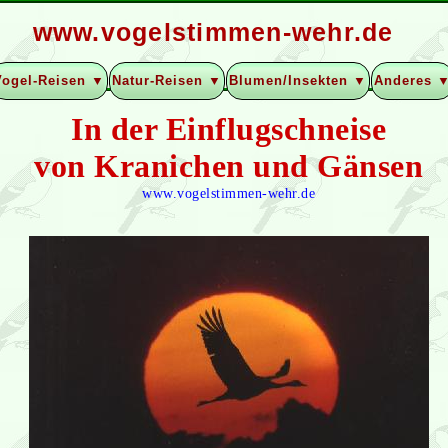
www.vogelstimmen-wehr.de
Vogel-Reisen ▼
Natur-Reisen ▼
Blumen/Insekten ▼
Anderes 
In der Einflugschneise
von Kranichen und Gänsen
www.vogelstimmen-wehr.de