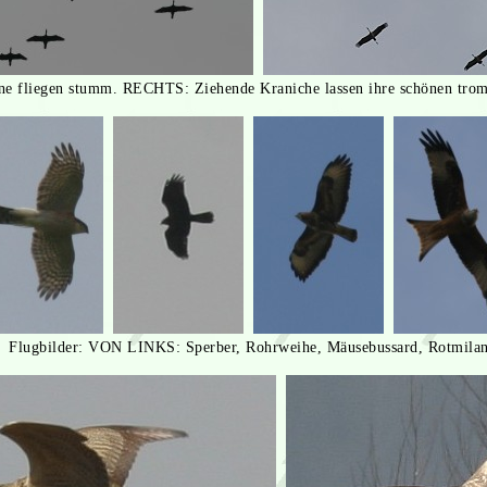
 fliegen stumm. RECHTS: Ziehende Kraniche lassen ihre schönen tromp
Flugbilder: VON LINKS: Sperber, Rohrweihe, Mäusebussard, Rotmila