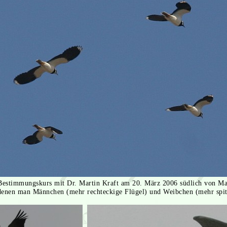
estimmungskurs mit Dr. Martin Kraft am 20. März 2006 südlich von Mar
 denen man Männchen (mehr rechteckige Flügel) und Weibchen (mehr spit