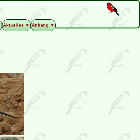
▼
Aktuelles ▼
Anhang ▼