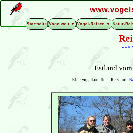
www.vogel
Startseite
Vogelwelt ▼
Vogel-Reisen ▼
Natur-Re
Rei
www.v
Estland vom 
Eine vogelkundliche Reise mit
B