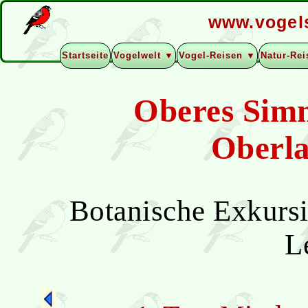
www.vogel
Startseite
Vogelwelt ▼
Vogel-Reisen ▼
Natur-Re
Oberes Sim
Oberla
Botanische Exkursi
L